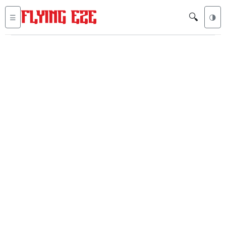
🔍
☰
🌗