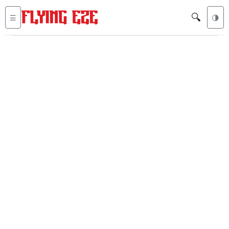
🔍
☰
🌗