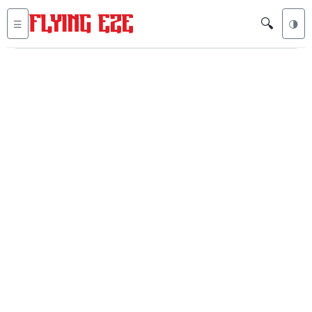
🔍
☰
🌗