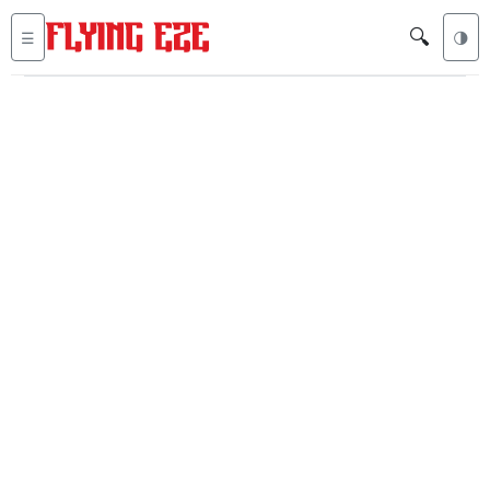
🔍
☰
🌗