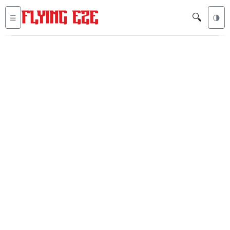
🔍
☰
🌗