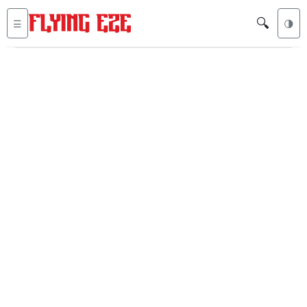
🔍
☰
🌗