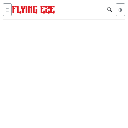
🔍
☰
🌗