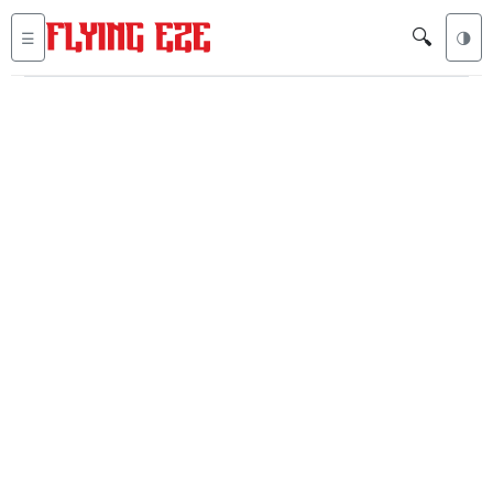
🔍
☰
🌗