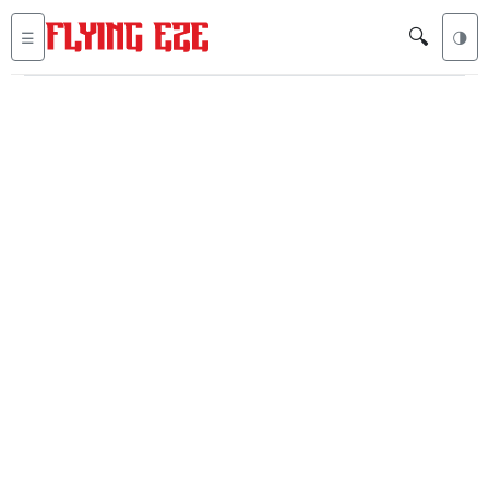
🔍
☰
🌗